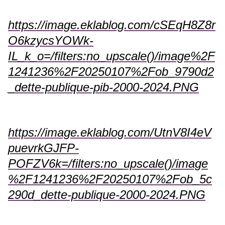
https://image.eklablog.com/cSEqH8Z8r
O6kzycsYOWk-
IL_k_o=/filters:no_upscale()/image%2F
1241236%2F20250107%2Fob_9790d2
_dette-publique-pib-2000-2024.PNG
https://image.eklablog.com/UtnV8I4eV
puevrkGJFP-
POFZV6k=/filters:no_upscale()/image
%2F1241236%2F20250107%2Fob_5c
290d_dette-publique-2000-2024.PNG