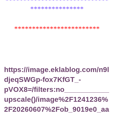
*****************************
***************
************************
https://image.eklablog.com/n9l
djeqSWGp-fox7KfGT_-
pVOX8=/filters:no___________
upscale()/image%2F1241236%
2F20260607%2Fob_9019e0_aa