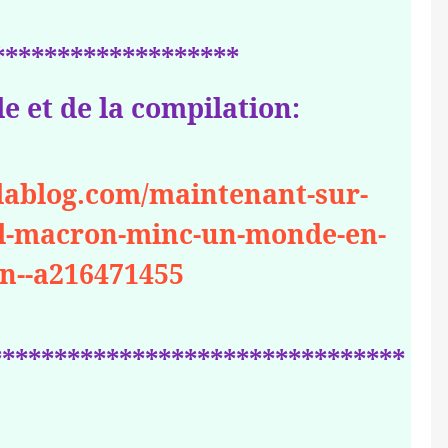
*******************
le et de la compilation:
klablog.com/maintenant-sur-
l-macron-minc-un-monde-en-
n--a216471455
********************************