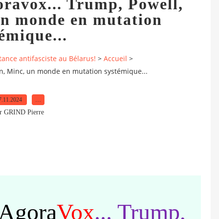
ravox... Trump, Powell,
un monde en mutation
émique...
tance antifasciste au Bélarus!
>
Accueil
>
n, Minc, un monde en mutation systémique...
7.11.2024
…
r GRIND Pierre
Agora
V
ox
... Trump,