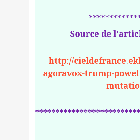
************
Source de l'artic
http://cieldefrance.e
agoravox-trump-powel
mutatio
*************************