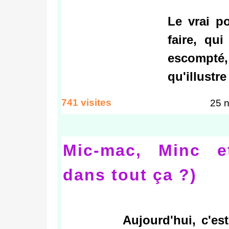
Le vrai po
faire, qui
escompté
qu'illustre
741 visites
25 n
Mic-mac, Minc et
dans tout ça ?)
Aujourd'hui, c'est