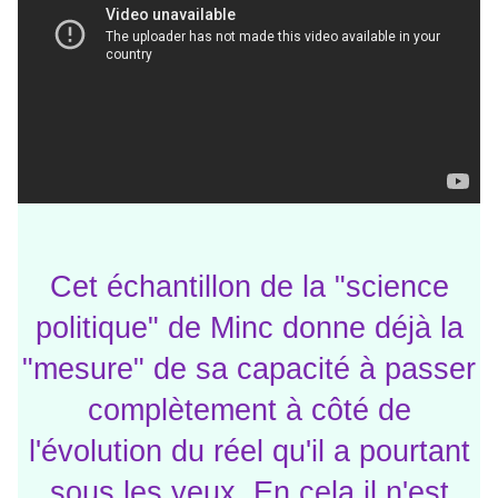
Cet échantillon de la "science
politique" de Minc donne déjà la
"mesure" de sa capacité à passer
complètement à côté de
l'évolution du réel qu'il a pourtant
sous les yeux. En cela il n'est