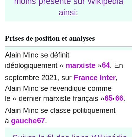
moins présenté sur Wikipédia
ainsi:
Prises de position et analyses
Alain Minc se définit
64
idéologiquement
«
marxiste
»
. En
septembre 2021, sur
France Inter
,
Alain Minc se revendique comme
,
65
66
le
« dernier marxiste français »
.
Alain Minc se classe politiquement
67
à
gauche
.